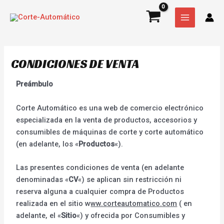
Ir
MAIN
al
MENU
contenido
CONDICIONES DE VENTA
Preámbulo
Corte Automático es una web de comercio electrónico
especializada en la venta de productos, accesorios y
consumibles de máquinas de corte y corte automático
(en adelante, los «
Productos
«).
Las presentes condiciones de venta (en adelante
denominadas «
CV
«) se aplican sin restricción ni
reserva alguna a cualquier compra de Productos
realizada en el sitio w
ww.corteautomatico.com
( en
adelante, el «
Sitio
«) y ofrecida por Consumibles y