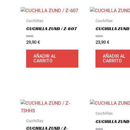
Cuchillas
Cuchillas
CUCHILLA ZUND / Z-607
CUCHILLA ZUND 
Valorado
Valorado
29,90
€
23,90
€
con
con
0
0
de
de
AÑADIR AL
AÑADIR AL
5
5
CARRITO
CARRITO
Cuchillas
CUCHILLA ZUND 
Cuchillas
CUCHILLA ZUND / Z-