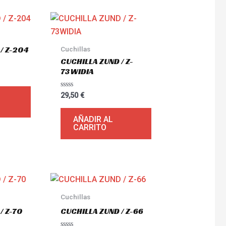
/ Z-204
Cuchillas
CUCHILLA ZUND / Z-
73WIDIA
Valorado
29,50
€
con
0
de
AÑADIR AL
5
CARRITO
Cuchillas
/ Z-70
CUCHILLA ZUND / Z-66