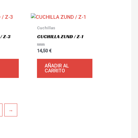
Cuchillas
/ Z-3
CUCHILLA ZUND / Z-1
Valorado
14,50
€
con
0
de
AÑADIR AL
5
CARRITO
→