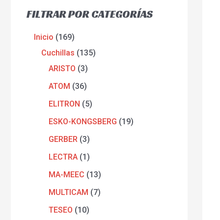
o
s
s
s
o
s
s
s
FILTRAR POR CATEGORÍAS
s
s
Inicio
169
Cuchillas
135
ARISTO
3
ATOM
36
ELITRON
5
ESKO-KONGSBERG
19
GERBER
3
LECTRA
1
MA-MEEC
13
MULTICAM
7
TESEO
10