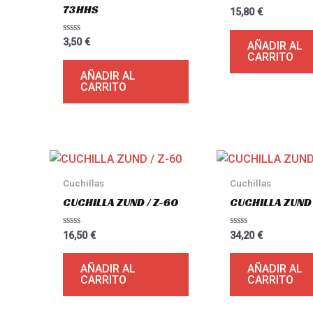
73HHS
Valorado
15,80
€
con
0
de
Valorado
3,50
€
AÑADIR AL
5
con
CARRITO
0
de
AÑADIR AL
5
CARRITO
Cuchillas
Cuchillas
CUCHILLA ZUND / Z-60
CUCHILLA ZUND 
Valorado
Valorado
16,50
€
34,20
€
con
con
0
0
de
de
AÑADIR AL
AÑADIR AL
5
5
CARRITO
CARRITO