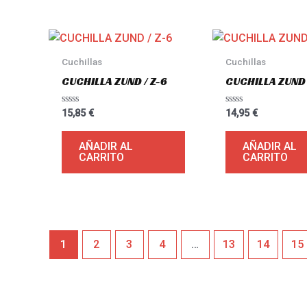
Cuchillas
Cuchillas
CUCHILLA ZUND / Z-6
CUCHILLA ZUND 
Valorado
Valorado
15,85
€
14,95
€
con
con
0
0
de
de
AÑADIR AL
AÑADIR AL
5
5
CARRITO
CARRITO
1
2
3
4
…
13
14
15