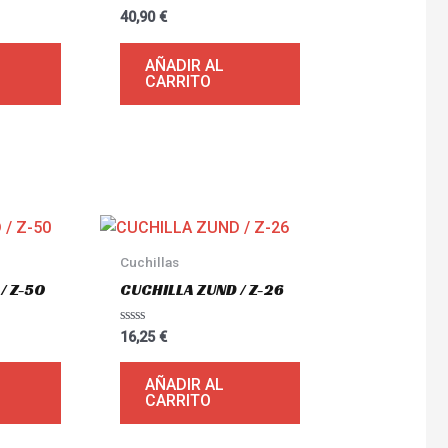
Valorado
40,90
€
con
0
de
AÑADIR AL
5
CARRITO
Cuchillas
/ Z-50
CUCHILLA ZUND / Z-26
Valorado
16,25
€
con
0
de
AÑADIR AL
5
CARRITO