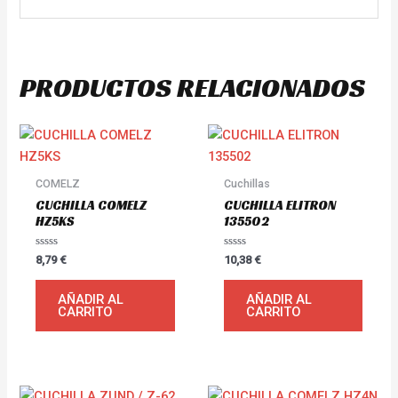
PRODUCTOS RELACIONADOS
COMELZ
Cuchillas
CUCHILLA COMELZ
CUCHILLA ELITRON
HZ5KS
135502
Valorado
Valorado
8,79
€
10,38
€
con
con
0
0
de
de
AÑADIR AL
AÑADIR AL
5
5
CARRITO
CARRITO