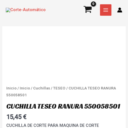
Ir
MAIN
550058501
al
cantidad
MENU
contenido
CUCHILLA
TESEO
RANURA
550058501
cantidad
Inicio
/
Inicio
/
Cuchillas
/
TESEO
/ CUCHILLA TESEO RANURA
550058501
CUCHILLA TESEO RANURA 550058501
15,45
€
CUCHILLA DE CORTE PARA MAQUINA DE CORTE