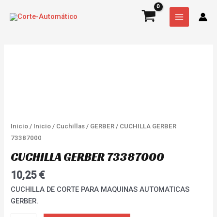
Ir
MAIN
cantidad
al
MENU
contenido
CUCHILLA
GERBER
73387000
cantidad
Inicio
/
Inicio
/
Cuchillas
/
GERBER
/ CUCHILLA GERBER
73387000
CUCHILLA GERBER 73387000
10,25
€
CUCHILLA DE CORTE PARA MAQUINAS AUTOMATICAS
GERBER.