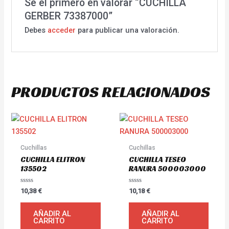
Sé el primero en valorar “CUCHILLA
GERBER 73387000”
Debes
acceder
para publicar una valoración.
PRODUCTOS RELACIONADOS
Cuchillas
Cuchillas
CUCHILLA ELITRON
CUCHILLA TESEO
135502
RANURA 500003000
Valorado
Valorado
10,38
€
10,18
€
con
con
0
0
de
de
AÑADIR AL
AÑADIR AL
5
5
CARRITO
CARRITO