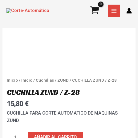
Ir
MAIN
Z-
al
28
MENU
contenido
cantidad
CUCHILLA
ZUND
/
Z-
28
cantidad
Inicio
/
Inicio
/
Cuchillas
/
ZUND
/ CUCHILLA ZUND / Z-28
CUCHILLA ZUND / Z-28
15,80
€
CUCHILLA PARA CORTE AUTOMATICO DE MAQUINAS
ZUND.
AÑADIR AL CARRITO