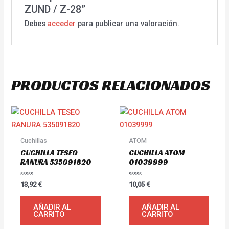
ZUND / Z-28”
Debes
acceder
para publicar una valoración.
PRODUCTOS RELACIONADOS
Cuchillas
ATOM
CUCHILLA TESEO
CUCHILLA ATOM
RANURA 535091820
01039999
Valorado
Valorado
13,92
€
10,05
€
con
con
0
0
de
de
AÑADIR AL
AÑADIR AL
5
5
CARRITO
CARRITO