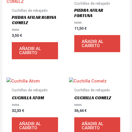
Cuchillas de rebajado
PIEDRA AFILAR
Cuchillas de rebajado
FORTUNA
PIEDRA AFILAR RUBINA
COMELZ
Valorado
11,50
€
con
Valorado
0
3,50
€
con
de
AÑADIR AL
0
5
CARRITO
de
AÑADIR AL
5
CARRITO
Cuchillas de rebajado
Cuchillas de rebajado
CUCHILLA ATOM
CUCHILLA COMELZ
Valorado
Valorado
32,33
€
36,44
€
con
con
0
0
de
de
AÑADIR AL
AÑADIR AL
5
5
CARRITO
CARRITO