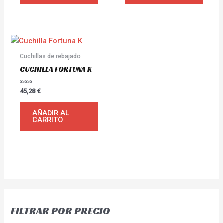
Cuchillas de rebajado
CUCHILLA FORTUNA K
Valorado
45,28
€
con
0
de
AÑADIR AL
5
CARRITO
FILTRAR POR PRECIO