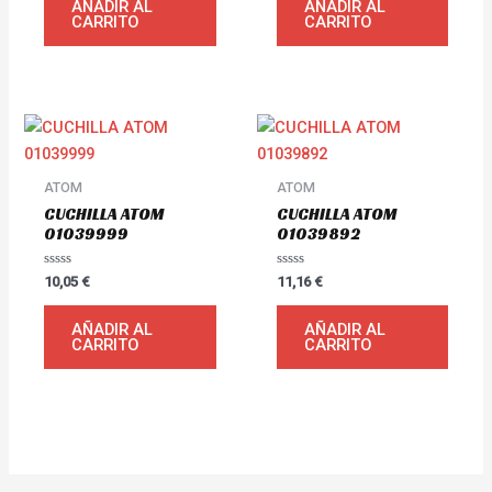
AÑADIR AL
AÑADIR AL
5
5
CARRITO
CARRITO
ATOM
ATOM
CUCHILLA ATOM
CUCHILLA ATOM
01039999
01039892
Valorado
Valorado
10,05
€
11,16
€
con
con
0
0
de
de
AÑADIR AL
AÑADIR AL
5
5
CARRITO
CARRITO