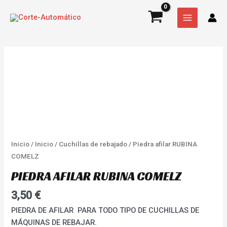
Ir
MAIN
COMELZ
al
cantidad
MENU
contenido
Piedra
afilar
RUBINA
COMELZ
cantidad
Inicio
/
Inicio
/
Cuchillas de rebajado
/ Piedra afilar RUBINA
COMELZ
PIEDRA AFILAR RUBINA COMELZ
3,50
€
PIEDRA DE AFILAR PARA TODO TIPO DE CUCHILLAS DE
MÁQUINAS DE REBAJAR.