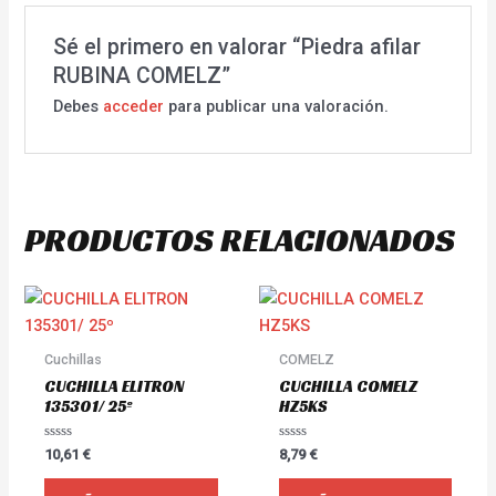
Sé el primero en valorar “Piedra afilar
RUBINA COMELZ”
Debes
acceder
para publicar una valoración.
PRODUCTOS RELACIONADOS
Cuchillas
COMELZ
CUCHILLA ELITRON
CUCHILLA COMELZ
135301/ 25º
HZ5KS
Valorado
Valorado
10,61
€
8,79
€
con
con
0
0
de
de